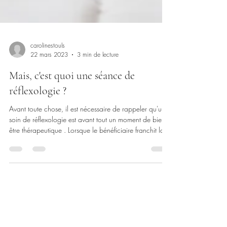
carolinestouls
22 mars 2023
3 min de lecture
Mais, c'est quoi une séance de
réflexologie ?
Avant toute chose, il est nécessaire de rappeler qu'un
soin de réflexologie est avant tout un moment de bien-
être thérapeutique . Lorsque le bénéficiaire franchit la
porte du cabinet d'un réflexologue, il/elle est
directement accueilli(e) dans une bulle d'apaisement
propice au lâcher-prise. Les soins de réflexologie
permettent d'accéder à une détente puissante mais pas
que... Ils permettent également de renforcer tout