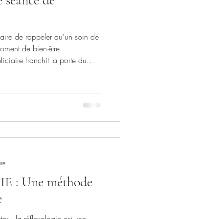
saire de rappeler qu'un soin de
iciaire franchit la porte du
le est directement accueilli(e)
ice au lâcher-prise. Les
permettent également de
établir l'énergie dans le corps et
ure
 : Une méthode
e
: la réflexologie est une