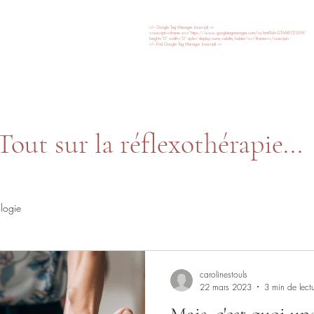
LINE STOULS
<!-- Google Tag Manager (noscript) -->
<noscript><iframe src="https://www.googletagmanager.com/ns.html?id=GTM-KFCFS99L"
height="0" width="0" style="display:none;visibility:hidden"></iframe></noscript>
gie & énergies
<!-- End Google Tag Manager (noscript) -->
n énergétique
Réservation & tarifs
Bon Cadeau
Tout sur la réflexothérapie...
ologie
carolinestouls
22 mars 2023
3 min de lect
Mais, c'est quoi un