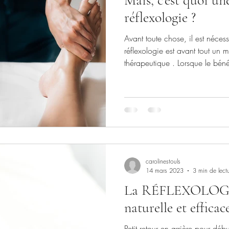
réflexologie ?
Avant toute chose, il est néces
réflexologie est avant tout un moment de bien-être
thérapeutique . Lorsque le bénéf
cabinet d'un réflexologue, il/el
dans une bulle d'apaisement prop
soins de réflexologie permettent d'accéder à une détente
puissante mais pas que... Ils 
renforcer tout l'organisme, de r
d'a
carolinestouls
14 mars 2023
3 min de lect
La RÉFLEXOLOGIE
naturelle et efficac
Petit retour en arrière pour débuter 