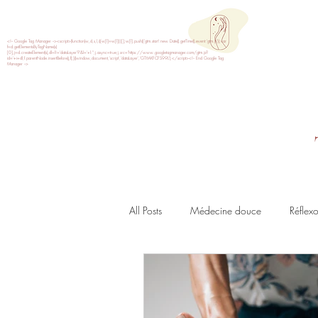
CARO
R
éflexolo
<!-- Google Tag Manager --><script>(function(w,d,s,l,i){w[l]=w[l]||[];w[l].push({'gtm.start':new Date().getTime(),event:'gtm.js'});var
f=d.getElementsByTagName(s)
[0],j=d.createElement(s),dl=l!='dataLayer'?'&l='+l:'';j.async=true;j.src='https://www.googletagmanager.com/gtm.js?
id='+i+dl;f.parentNode.insertBefore(j,f);})(window,document,'script','dataLayer','GTM-KFCFS99L');</script><!-- End Google Tag
Manager -->
Accueil
Qui suis-je
Réflexologie
Soi
All Posts
Médecine douce
Réflex